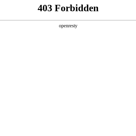
企业业务
个人业务
了解我们
投资者
品
>
超大显示终端
器
电子白板
广告机
EN
Global
''透明模组
查看全部
创新平台
投资者关系
技术策源地开放课题
信息